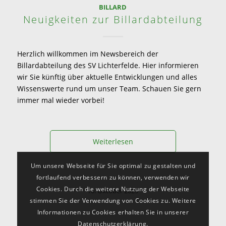
BILLARD
Neuigkeiten zur Billardabteilung
Herzlich willkommen im Newsbereich der
Billardabteilung des SV Lichterfelde. Hier informieren
wir Sie künftig über aktuelle Entwicklungen und alles
Wissenswerte rund um unser Team. Schauen Sie gern
immer mal wieder vorbei!
Weiterlesen
Um unsere Webseite für Sie optimal zu gestalten und
fortlaufend verbessern zu können, verwenden wir
Cookies. Durch die weitere Nutzung der Webseite
16. Oktober 2025
stimmen Sie der Verwendung von Cookies zu. Weitere
Informationen zu Cookies erhalten Sie in unserer
Datenschutzerklärung.